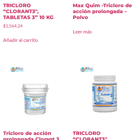
TRICLORO
Max Quim -Tricloro de
“CLORANT3″,
acción prolongada –
TABLETAS 3” 10 KG
Polvo
$
1,564.24
Leer más
Añadir al carrito
Tricloro de acción
TRICLORO
prolongada Clorant 3
“CLORANT3″,