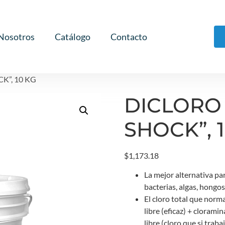
Nosotros
Catálogo
Contacto
K”, 10 KG
DICLORO
SHOCK”, 
$
1,173.18
La mejor alternativa par
bacterias, algas, hongos
El cloro total que nor
libre (eficaz) + cloramin
libre (cloro que si trabaj