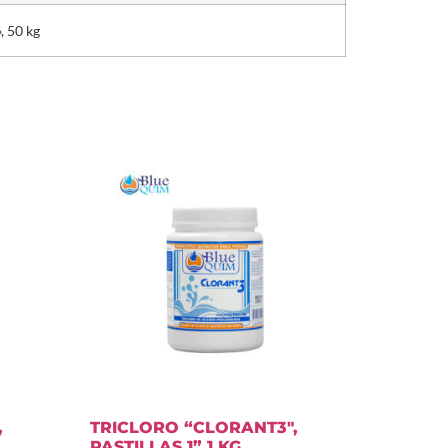
, 50 kg
,
TRICLORO “CLORANT3″,
PASTILLAS 1” 1 KG