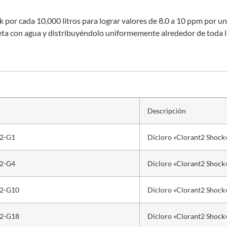
k por cada 10,000 litros para lograr valores de 8.0 a 10 ppm por 
ta con agua y distribuyéndolo uniformemente alrededor de toda la p
Descripción
t2-G1
Dicloro «Clorant2 Shock»
t2-G4
Dicloro «Clorant2 Shock»
t2-G10
Dicloro «Clorant2 Shock»
t2-G18
Dicloro «Clorant2 Shock»