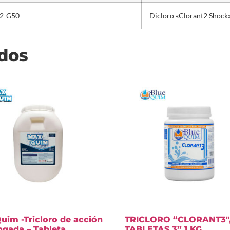
t2-G50
Dicloro «Clorant2 Shock»
ados
uim -Tricloro de acción
TRICLORO “CLORANT3″
ngada – Tableta
TABLETAS 3” 1 KG