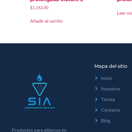
$
1,142.00
Leer m
Añadir al carrito
Mapa del sitio
Inicio
Nosotros
Tienda
Contacto
Blog
Productos para albercas en