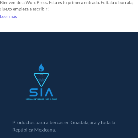
Bienvenido a WordPress. Esta es tu primera entrada. Edítala o bórrala,
¡luego empieza a escribir!
Leer más
Productos para albercas en Guadalajara y toda la
República Mexicana.