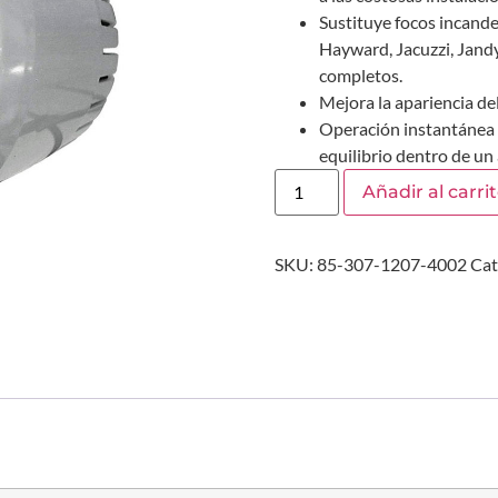
Sustituye focos incande
Hayward, Jacuzzi, Jandy
completos.
Mejora la apariencia del
Operación instantánea 
equilibrio dentro de un
Añadir al carri
SKU:
85-307-1207-4002
Cat