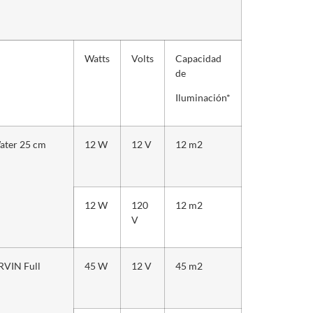
Watts
Volts
Capacidad
de
Iluminación*
Water 25 cm
12 W
12 V
12 m
2
12 W
120
12 m
2
V
ARVIN Full
45 W
12 V
45 m
2