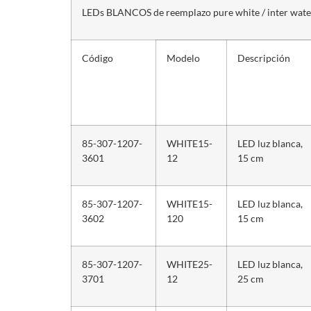
LEDs BLANCOS de reemplazo pure white / inter wate
Código
Modelo
Descripción
85-307-1207-
WHITE15-
LED luz blanca,
3601
12
15 cm
85-307-1207-
WHITE15-
LED luz blanca,
3602
120
15 cm
85-307-1207-
WHITE25-
LED luz blanca,
3701
12
25 cm