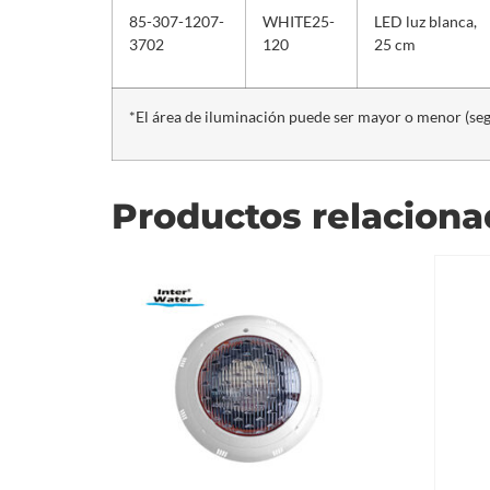
85-307-1207-
WHITE25-
LED luz blanca,
3702
120
25 cm
*El área de iluminación puede ser mayor o menor (seg
Productos relacion