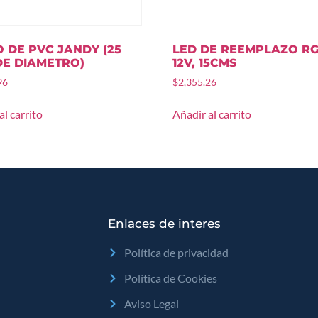
 DE PVC JANDY (25
LED DE REEMPLAZO R
DE DIAMETRO)
12V, 15CMS
96
$
2,355.26
al carrito
Añadir al carrito
Enlaces de interes
Política de privacidad
Política de Cookies
Aviso Legal