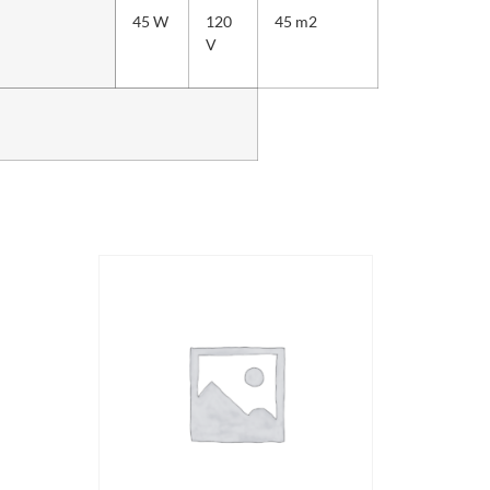
45 W
120
45 m
2
V