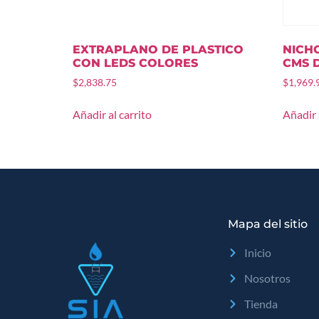
EXTRAPLANO DE PLASTICO
NICHO
CON LEDS COLORES
CMS 
$
2,838.75
$
1,969.
Añadir al carrito
Añadir 
Mapa del sitio
Inicio
Nosotros
Tienda