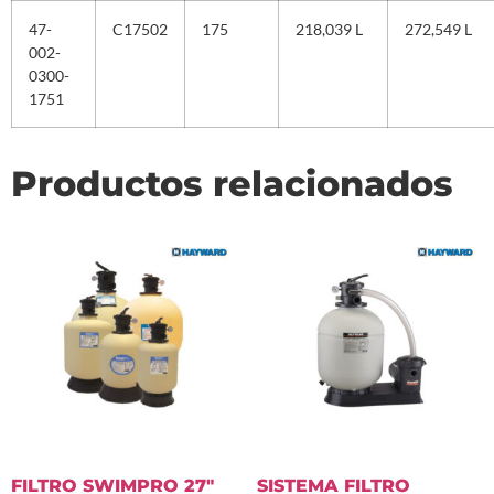
47-
C17502
175
218,039 L
272,549 L
002-
0300-
1751
Productos relacionados
FILTRO SWIMPRO 27″
SISTEMA FILTRO