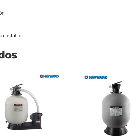
ión
 cristalina
ados