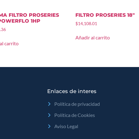
MA FILTRO PROSERIES
FILTRO PROSERIES 18″
 POWERFLO 1HP
$
14,108.01
.36
Añadir al carrito
al carrito
Enlaces de interes
Política de privacidad
Política de Cookies
Aviso Legal