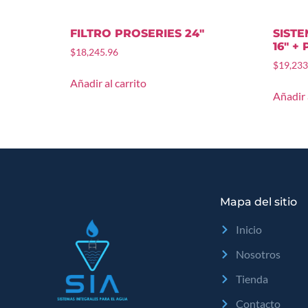
FILTRO PROSERIES 24″
SISTE
16″ +
$
18,245.96
$
19,233
Añadir al carrito
Añadir 
Mapa del sitio
Inicio
Nosotros
Tienda
Contacto