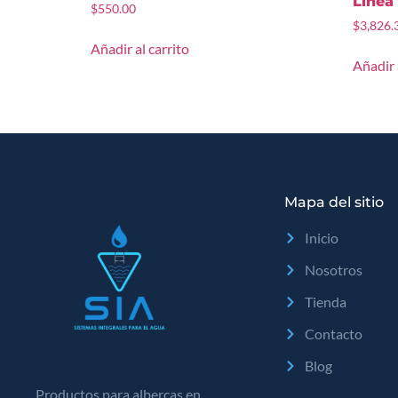
Linea
$
550.00
$
3,826.
Añadir al carrito
Añadir 
Mapa del sitio
Inicio
Nosotros
Tienda
Contacto
Blog
Productos para albercas en