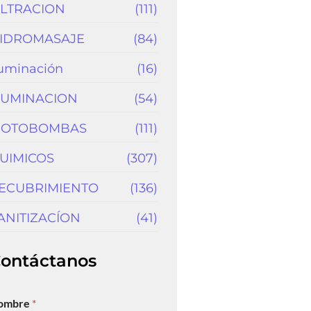
ILTRACION
(111)
IDROMASAJE
(84)
luminación
(16)
LUMINACION
(54)
OTOBOMBAS
(111)
UIMICOS
(307)
ECUBRIMIENTO
(136)
ANITIZACÍON
(41)
ontáctanos
ombre
*