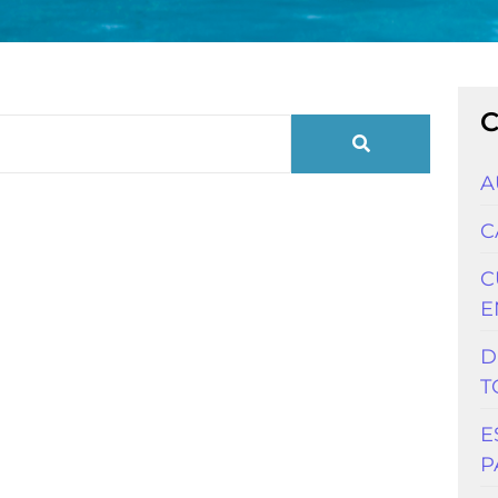
A
C
C
E
D
T
E
P