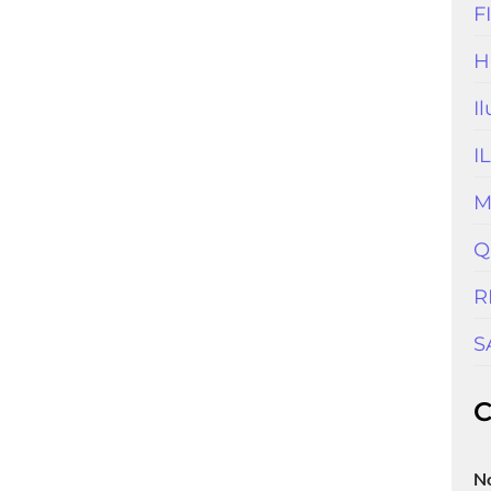
F
H
I
I
M
Q
R
S
C
N