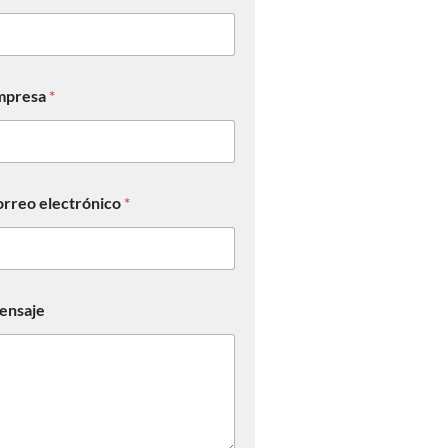
mpresa
*
rreo electrónico
*
ensaje