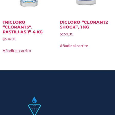
TRICLORO
DICLORO “CLORANT2
“CLORANT3″,
SHOCK”, 1 KG
PASTILLAS 1” 4 KG
$
153.31
$
634.01
Añadir al carrito
Añadir al carrito