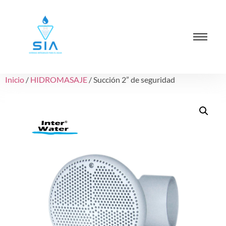
Inicio
/
HIDROMASAJE
/ Succión 2” de seguridad