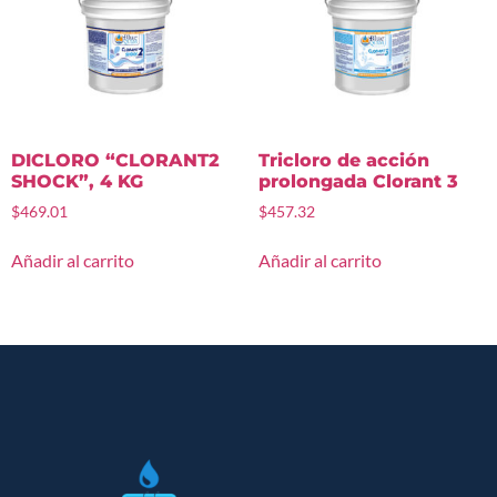
DICLORO “CLORANT2
Tricloro de acción
SHOCK”, 4 KG
prolongada Clorant 3
$
469.01
$
457.32
Añadir al carrito
Añadir al carrito