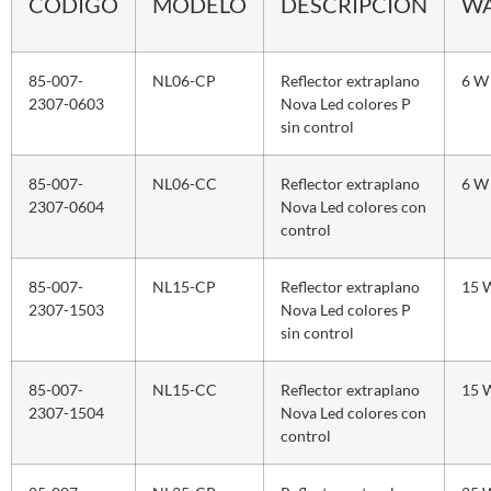
CODIGO
MODELO
DESCRIPCIÓN
WA
85-007-
NL06-CP
Reflector extraplano
6 W
2307-0603
Nova Led colores P
sin control
85-007-
NL06-CC
Reflector extraplano
6 W
2307-0604
Nova Led colores con
control
85-007-
NL15-CP
Reflector extraplano
15 
2307-1503
Nova Led colores P
sin control
85-007-
NL15-CC
Reflector extraplano
15 
2307-1504
Nova Led colores con
control