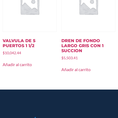
VALVULA DE 5
DREN DE FONDO
PUERTOS 1 1/2
LARGO GRIS CON 1
SUCCION
$
10,042.44
$
5,503.41
Añadir al carrito
Añadir al carrito