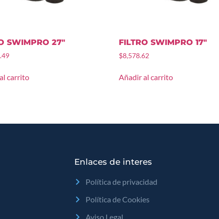
O SWIMPRO 27″
FILTRO SWIMPRO 17″
.49
$
8,578.62
al carrito
Añadir al carrito
Enlaces de interes
Política de privacidad
Política de Cookies
Aviso Legal