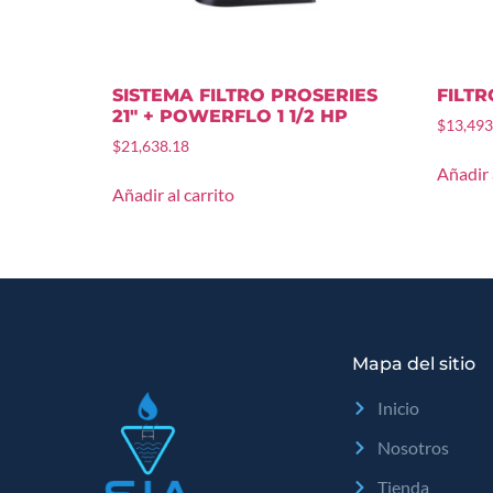
SISTEMA FILTRO PROSERIES
FILTR
21″ + POWERFLO 1 1/2 HP
$
13,493
$
21,638.18
Añadir 
Añadir al carrito
Mapa del sitio
Inicio
Nosotros
Tienda