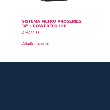
SISTEMA FILTRO PROSERIES
16″ + POWERFLO 1HP
$
19,233.36
Añadir al carrito