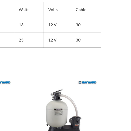
Watts
Volts
Cable
13
12 V
30′
23
12 V
30′