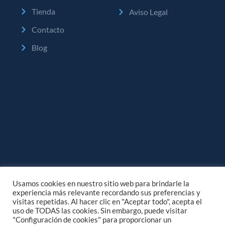
Tienda
Aviso Legal
Contacto
Blog
Usamos cookies en nuestro sitio web para brindarle la
experiencia más relevante recordando sus preferencias y
visitas repetidas. Al hacer clic en "Aceptar todo", acepta el
uso de TODAS las cookies. Sin embargo, puede visitar
"Configuración de cookies" para proporcionar un