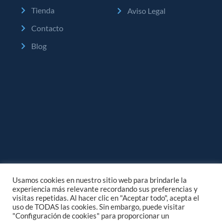
Tienda
Aviso Legal
Contacto
Blog
Usamos cookies en nuestro sitio web para brindarle la
experiencia más relevante recordando sus preferencias y
visitas repetidas. Al hacer clic en "Aceptar todo", acepta el
uso de TODAS las cookies. Sin embargo, puede visitar
"Configuración de cookies" para proporcionar un