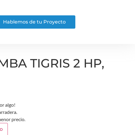
Hablemos de tu Proyecto
A TIGRIS 2 HP,
or algo!
arradera.
enor precio.
to