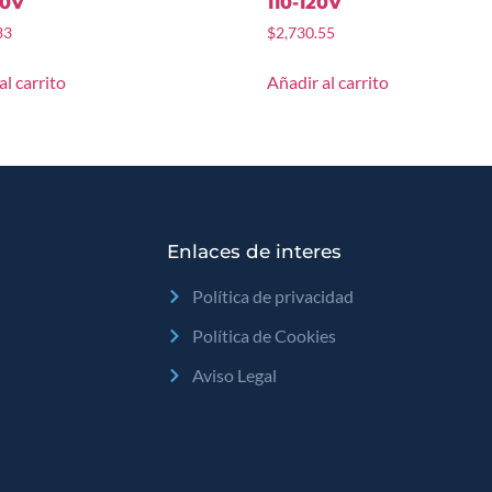
30V
110-120V
33
$
2,730.55
al carrito
Añadir al carrito
Enlaces de interes
Política de privacidad
Política de Cookies
Aviso Legal