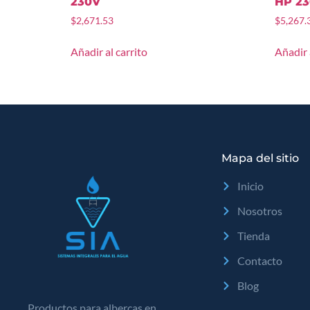
230V
HP 2
$
2,671.53
$
5,267.
Añadir al carrito
Añadir 
Mapa del sitio
Inicio
Nosotros
Tienda
Contacto
Blog
Productos para albercas en