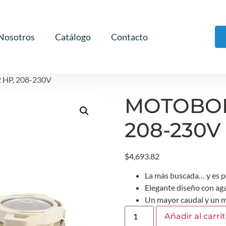
Nosotros
Catálogo
Contacto
HP, 208-230V
MOTOBOMB
208-230V
$
4,693.82
La más buscada… y es p
Elegante diseño con ag
Un mayor caudal y un m
Añadir al carri