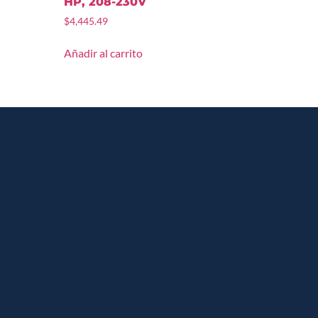
HP, 208-230V
$
4,445.49
Añadir al carrito