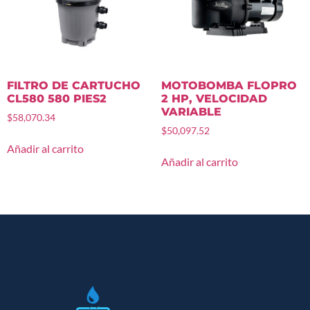
FILTRO DE CARTUCHO
MOTOBOMBA FLOPRO
CL580 580 PIES2
2 HP, VELOCIDAD
VARIABLE
$
58,070.34
$
50,097.52
Añadir al carrito
Añadir al carrito