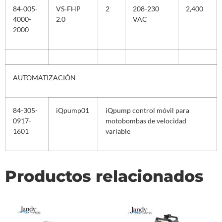
84-005-
VS-FHP
2
208-230
2,400
4000-
2.0
VAC
2000
AUTOMATIZACIÓN
84-305-
iQpump01
iQpump control móvil para
0917-
motobombas de velocidad
1601
variable
Productos relacionados