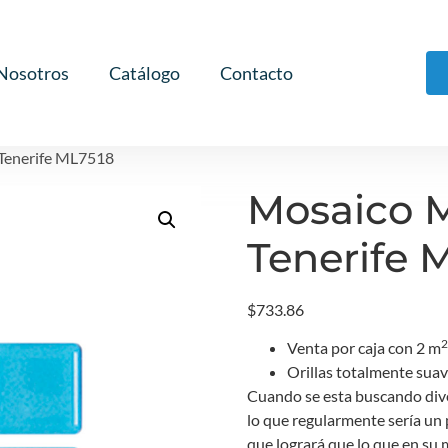
Nosotros
Catálogo
Contacto
 Tenerife ML7518
Mosaico M
Tenerife 
$
733.86
2
Venta por caja con 2 m
Orillas totalmente suav
Cuando se esta buscando div
lo que regularmente sería un 
que logrará que lo que en su