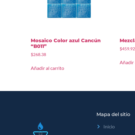
Mosaico Color azul Cancún
Mezcla
“B011”
$
459.92
$
268.38
Añadir 
Añadir al carrito
Mapa del sitio
Inicio