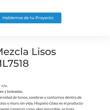
Hablemos de tu Proyecto
ezcla Lisos
ML7518
c/u.
es y boleadas.
ersidad de tonos, sombras y contornos dentro de
piso o muro sin vida, Hispano Glass es el producto
 mente comenzó como algo imposible, se haga