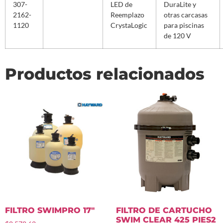
307-
LED de
DuraLite y
2162-
Reemplazo
otras carcasas
1120
CrystaLogic
para piscinas
de 120 V
Productos relacionados
FILTRO SWIMPRO 17″
FILTRO DE CARTUCHO
SWIM CLEAR 425 PIES2