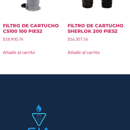
FILTRO DE CARTUCHO
FILTRO DE CARTUCHO
CS100 100 PIES2
SHERLOK 200 PIES2
$
18,900.76
$
16,307.56
Añadir al carrito
Añadir al carrito