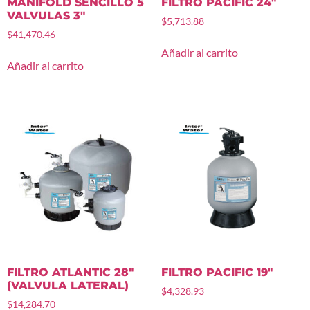
MANIFOLD SENCILLO 5
FILTRO PACIFIC 24″
VALVULAS 3″
$
5,713.88
$
41,470.46
Añadir al carrito
Añadir al carrito
FILTRO ATLANTIC 28″
FILTRO PACIFIC 19″
(VALVULA LATERAL)
$
4,328.93
$
14,284.70