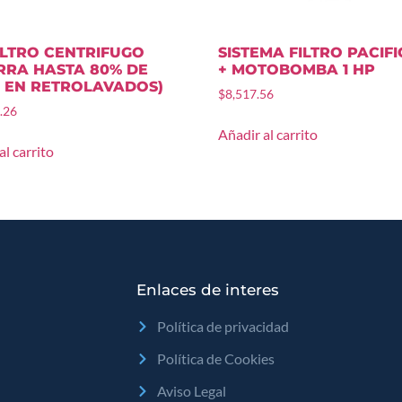
ILTRO CENTRIFUGO
SISTEMA FILTRO PACIFIC
RRA HASTA 80% DE
+ MOTOBOMBA 1 HP
 EN RETROLAVADOS)
$
8,517.56
.26
Añadir al carrito
al carrito
Enlaces de interes
Política de privacidad
Política de Cookies
Aviso Legal