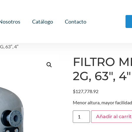
Nosotros
Catálogo
Contacto
 63″, 4″
FILTRO 
2G, 63″, 4″
$
127,778.92
Menor altura, mayor facilidad
Añadir al carri