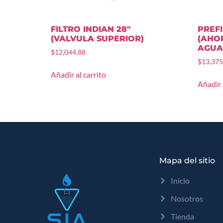
FILTRO INDIAN 28″
PREF
(VALVULA SUPERIOR)
(AHO
AGUA
$
12,044.88
$
13,375
Añadir al carrito
Añadir 
Mapa del sitio
Inicio
Nosotros
Tienda