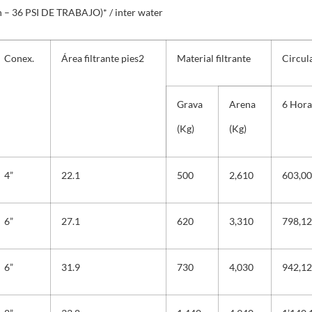
n – 36 PSI DE TRABAJO)* / inter water
Conex.
Área filtrante pies
2
Material filtrante
Circul
Grava
Arena
6 Horas
(Kg)
(Kg)
4”
22.1
500
2,610
603,0
6”
27.1
620
3,310
798,1
6”
31.9
730
4,030
942,1