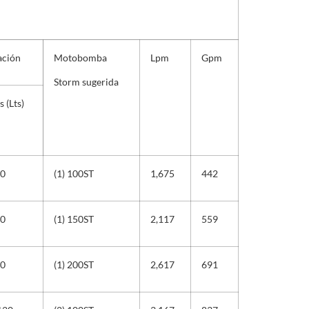
ación
Motobomba
Lpm
Gpm
Storm sugerida
 (Lts)
00
(1) 100ST
1,675
442
20
(1) 150ST
2,117
559
20
(1) 200ST
2,617
691