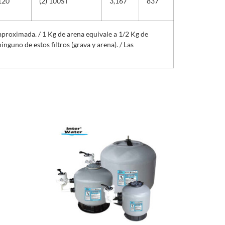
120
(2) 100ST
3,167
837
aproximada. / 1 Kg de arena equivale a 1/2 Kg de
inguno de estos filtros (grava y arena). / Las