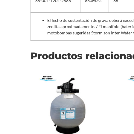
85-001-1201-2586
860M2G
86”
El lecho de sustentación de grava deberá excede
zeolita aproximadamente. / El manifold (batería c
motobombas sugeridas Storm son Inter Water y
Productos relacion