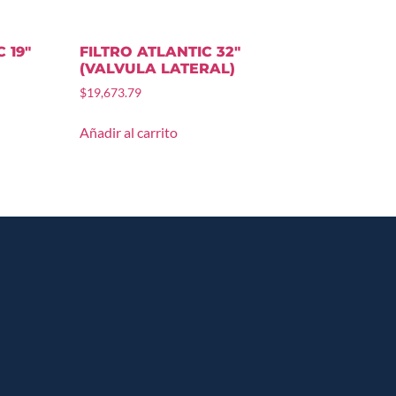
 19″
FILTRO ATLANTIC 32″
(VALVULA LATERAL)
$
19,673.79
Añadir al carrito