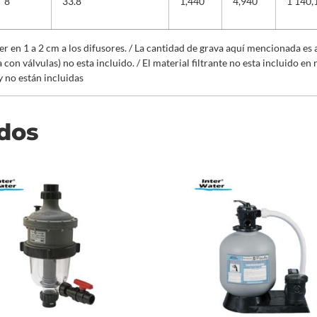
8”
33.8
1,440
4,940
1’140,
r en 1 a 2 cm a los difusores. / La cantidad de grava aquí mencionada es 
on válvulas) no esta incluido. / El material filtrante no esta incluido en n
 no están incluidas
ados