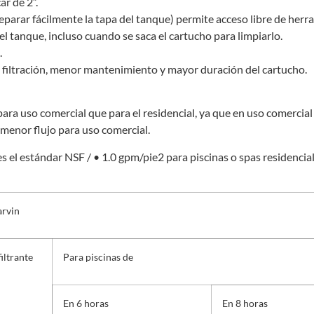
ar de 2”.
separar fácilmente la tapa del tanque) permite acceso libre de herr
l tanque, incluso cuando se saca el cartucho para limpiarlo.
.
 filtración, menor mantenimiento y mayor duración del cartucho.
 para uso comercial que para el residencial, ya que en uso comerci
 menor flujo para uso comercial.
s el estándar NSF / • 1.0 gpm/pie2 para piscinas o spas residenciale
rvin
iltrante
Para piscinas de
En 6 horas
En 8 horas