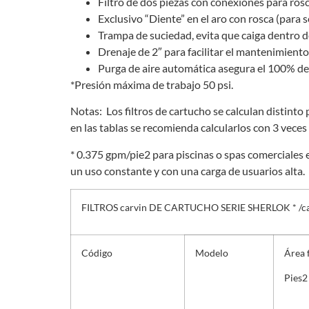
Filtro de dos piezas con conexiones para rosc
Exclusivo “Diente” en el aro con rosca (para 
Trampa de suciedad, evita que caiga dentro de
Drenaje de 2″ para facilitar el mantenimiento
Purga de aire automática asegura el 100% de
*Presión máxima de trabajo 50 psi.
Notas: Los filtros de cartucho se calculan distinto
en las tablas se recomienda calcularlos con 3 veces
* 0.375 gpm/pie2 para piscinas o spas comerciales e
un uso constante y con una carga de usuarios alta.
FILTROS carvin DE CARTUCHO SERIE SHERLOK * /ca
Código
Modelo
Área f
Pies
2