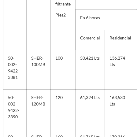
filtrante
Pies
2
En 6 horas
Comercial
Residencial
50-
SHER-
100
50,421 Lts
136,274
002-
100MB
Lts
9422-
3381
50-
SHER-
120
61,324 Lts
163,530
002-
120MB
Lts
9422-
3390
50-
SHER-
160
81,765 Lts
170,316