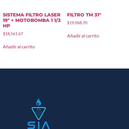
SISTEMA FILTRO LASER
FILTRO TM 31″
19″ + MOTOBOMBA 1 1/2
$
19,968.70
HP
$
18,561.67
Añadir al carrito
Añadir al carrito