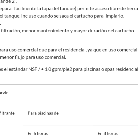
ar de 2”.
separar fácilmente la tapa del tanque) permite acceso libre de herr
l tanque, incluso cuando se saca el cartucho para limpiarlo.
.
 filtración, menor mantenimiento y mayor duración del cartucho.
 para uso comercial que para el residencial, ya que en uso comerci
 menor flujo para uso comercial.
s el estándar NSF / • 1.0 gpm/pie2 para piscinas o spas residenciale
rvin
iltrante
Para piscinas de
En 6 horas
En 8 horas