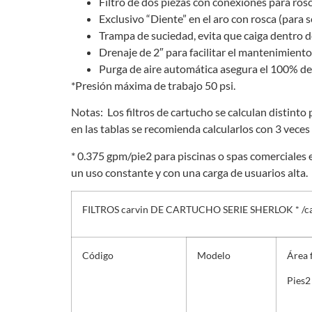
Filtro de dos piezas con conexiones para rosc
Exclusivo “Diente” en el aro con rosca (para 
Trampa de suciedad, evita que caiga dentro de
Drenaje de 2″ para facilitar el mantenimiento
Purga de aire automática asegura el 100% de
*Presión máxima de trabajo 50 psi.
Notas: Los filtros de cartucho se calculan distinto
en las tablas se recomienda calcularlos con 3 veces
* 0.375 gpm/pie2 para piscinas o spas comerciales e
un uso constante y con una carga de usuarios alta.
FILTROS carvin DE CARTUCHO SERIE SHERLOK * /ca
Código
Modelo
Área f
Pies
2