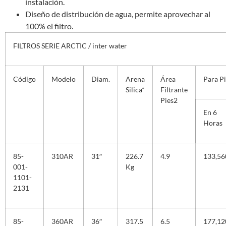
instalación.
Diseño de distribución de agua, permite aprovechar al
100% el filtro.
FILTROS SERIE ARCTIC / inter water
Código
Modelo
Diam.
Arena
Área
Para P
Silica*
Filtrante
Pies
2
En 6
Horas
85-
310AR
31″
226.7
4.9
133,56
001-
Kg
1101-
2131
85-
360AR
36″
317.5
6.5
177,12