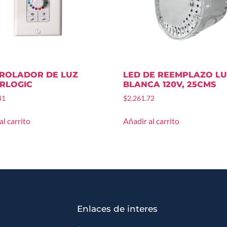
ROLADOR DE LUZ
LED DE REEMPLAZO L
RLOGIC
BLANCA 120V, 25CMS
41
$
2,261.72
al carrito
Añadir al carrito
Enlaces de interes