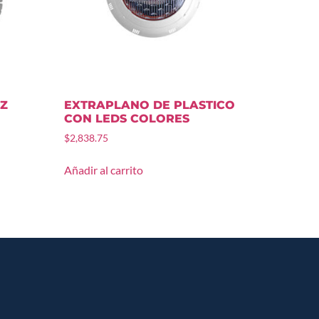
UZ
EXTRAPLANO DE PLASTICO
CON LEDS COLORES
$
2,838.75
Añadir al carrito