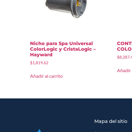
Nicho para Spa Universal
CONT
ColorLogic y CristaLogic –
COLO
Hayward
$
8,287.
$
1,819.62
Añadir 
Añadir al carrito
Mapa del sitio