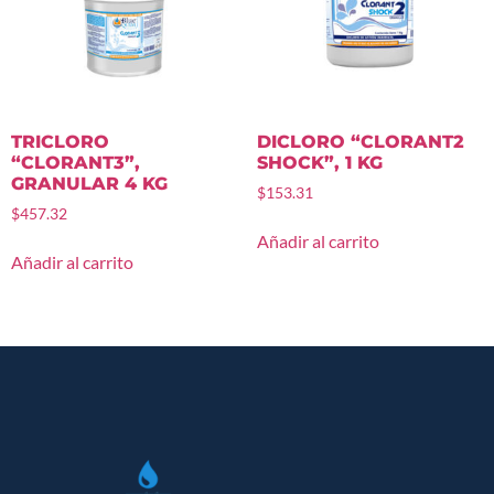
TRICLORO
DICLORO “CLORANT2
“CLORANT3”,
SHOCK”, 1 KG
GRANULAR 4 KG
$
153.31
$
457.32
Añadir al carrito
Añadir al carrito