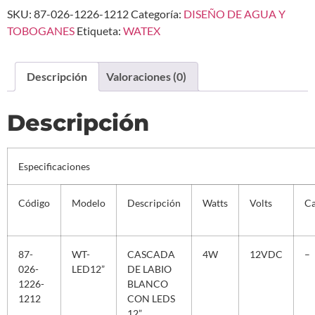
SKU:
87-026-1226-1212
Categoría:
DISEÑO DE AGUA Y
TOBOGANES
Etiqueta:
WATEX
Descripción
Valoraciones (0)
Descripción
Especificaciones
Código
Modelo
Descripción
Watts
Volts
Ca
87-
WT-
CASCADA
4W
12VDC
–
026-
LED12”
DE LABIO
1226-
BLANCO
1212
CON LEDS
12”