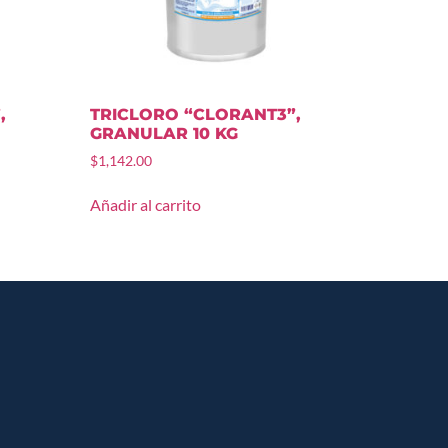
,
TRICLORO “CLORANT3”,
GRANULAR 10 KG
$
1,142.00
Añadir al carrito