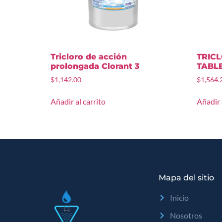
Tricloro de acción
TRIC
prolongada Clorant 3
TABLE
$
1,142.00
$
1,564.
Añadir al carrito
Añadir 
Mapa del sitio
Inicio
Nosotros