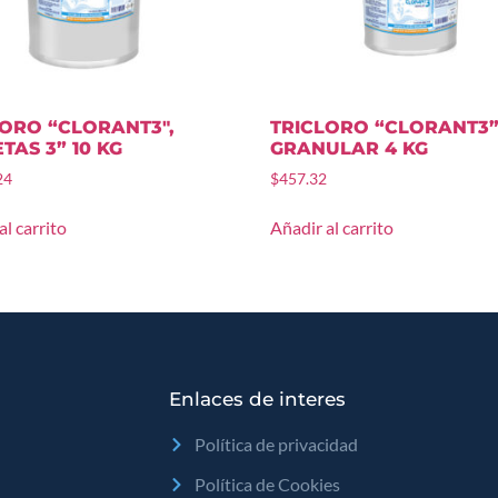
LORO “CLORANT3″,
TRICLORO “CLORANT3”
TAS 3” 10 KG
GRANULAR 4 KG
24
$
457.32
al carrito
Añadir al carrito
Enlaces de interes
Política de privacidad
Política de Cookies