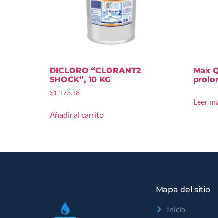
DICLORO “CLORANT2
Max Q
SHOCK”, 10 KG
prolo
$
1,173.18
Leer m
Añadir al carrito
Mapa del sitio
Inicio