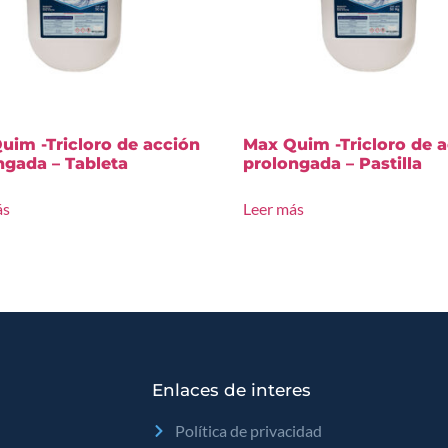
uim -Tricloro de acción
Max Quim -Tricloro de 
ngada – Tableta
prolongada – Pastilla
ás
Leer más
Enlaces de interes
Política de privacidad