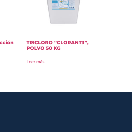
acción
TRICLORO “CLORANT3”,
POLVO 50 KG
Leer más