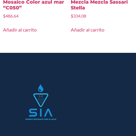
Mosaico Color azul mar
Mezcla Mezcla Sassari
“C050”
Stella
$
486.64
$
334.08
Añadir al carrito
Añadir al carrito