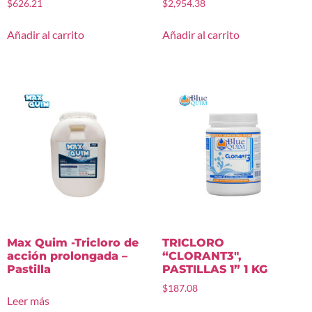
$
626.21
$
2,954.38
Añadir al carrito
Añadir al carrito
Max Quim -Tricloro de
TRICLORO
acción prolongada –
“CLORANT3″,
Pastilla
PASTILLAS 1” 1 KG
$
187.08
Leer más